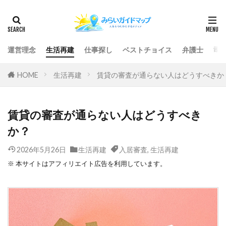
運営理念
生活再建
仕事探し
ベストチョイス
弁護士
司
HOME
生活再建
賃貸の審査が通らない人はどうすべきか
賃貸の審査が通らない人はどうすべき
か？
2026年5月26日
生活再建
入居審査
,
生活再建
※ 本サイトはアフィリエイト広告を利用しています。