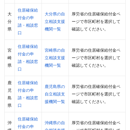
住居確保給
大
大分県の自
厚労省の住居確保給付金ペ
付金の申
分
立相談支援
ージで市区町村を選択して
請・相談窓
県
機関一覧
確認してください。
口
住居確保給
宮
宮崎県の自
厚労省の住居確保給付金ペ
付金の申
崎
立相談支援
ージで市区町村を選択して
請・相談窓
県
機関一覧
確認してください。
口
鹿
住居確保給
鹿児島県の
厚労省の住居確保給付金ペ
児
付金の申
自立相談支
ージで市区町村を選択して
島
請・相談窓
援機関一覧
確認してください。
県
口
住居確保給
沖
沖縄県の自
厚労省の住居確保給付金ペ
付金の申