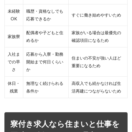
未経験
職歴・資格なしでも
すぐに働き始めやすいため
OK
応募できるか
配偶者や子どもと住
家族がいる場合は最優先の
家族寮
めるか
確認項目になるため
入社ま
応募から入寮・勤務
住まいの不安が強い人ほど
での早
開始まで何日くらい
重要になるため
さ
か
休日・
無理なく続けられる
高収入でも続かなければ生
残業
条件か
活再建につながらないため
寮付き求人なら住まいと仕事を