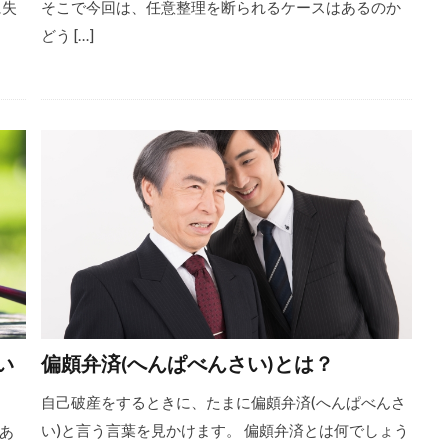
に失
そこで今回は、任意整理を断られるケースはあるのか
どう […]
い
偏頗弁済(へんぱべんさい)とは？
自己破産をするときに、たまに偏頗弁済(へんぱべんさ
い)と言う言葉を見かけます。 偏頗弁済とは何でしょう
あ