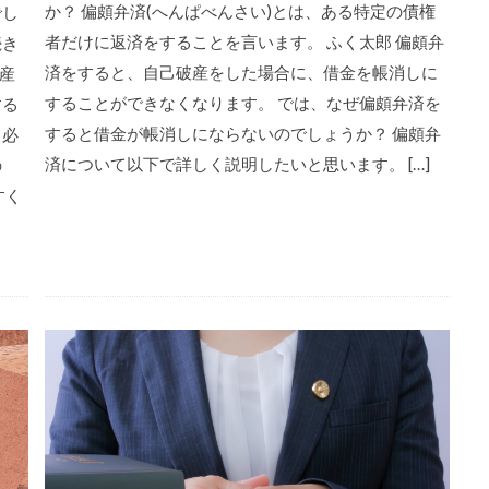
か？ 偏頗弁済(へんぱべんさい)とは、ある特定の債権
でし
者だけに返済をすることを言います。 ふく太郎 偏頗弁
続き
済をすると、自己破産をした場合に、借金を帳消しに
産
することができなくなります。 では、なぜ偏頗弁済を
する
すると借金が帳消しにならないのでしょうか？ 偏頗弁
ら必
済について以下で詳しく説明したいと思います。 […]
の
すく