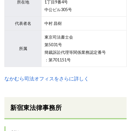
所在地
1丁目9番4号
中公ビル305号
代表者名
中村 昌樹
東京司法書士会
第5031号
所属
簡裁訴訟代理等関係業務認定番号
：第701151号
なかむら司法オフィスをさらに詳しく
新宿東法律事務所