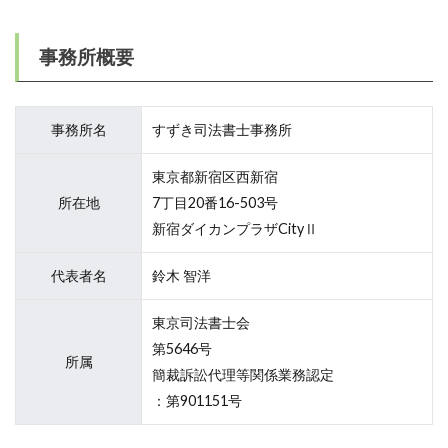
事務所概要
事務所名
すずき司法書士事務所
東京都新宿区西新宿
所在地
7丁目20番16-503号
新宿ダイカンプラザCityⅡ
代表者名
鈴木 智洋
東京司法書士会
第5646号
所属
簡裁訴訟代理等関係業務認定
：第901151号