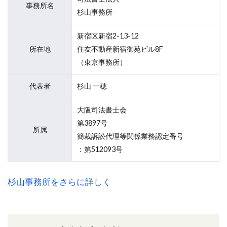
事務所名
杉山事務所
新宿区新宿2-13-12
所在地
住友不動産新宿御苑ビル8F
（東京事務所）
代表者
杉山 一穂
大阪司法書士会
第3897号
所属
簡裁訴訟代理等関係業務認定番号
：第512093号
杉山事務所をさらに詳しく