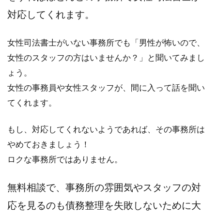
対応してくれます。
女性司法書士がいない事務所でも「男性が怖いので、
女性のスタッフの方はいませんか？」と聞いてみまし
ょう。
女性の事務員や女性スタッフが、間に入って話を聞い
てくれます。
もし、対応してくれないようであれば、その事務所は
やめておきましょう！
ロクな事務所ではありません。
無料相談で、事務所の雰囲気やスタッフの対
応を見るのも債務整理を失敗しないために大