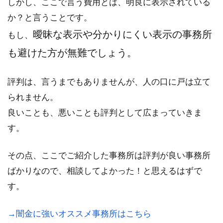
しかし、ここで言う費用とは、明良に表示されている
か？と言うことです。
曖昧な表示や分かりにくい表示の事務所
もし、
も避けた方が無難でしょう。
評判は、言うまでもありませんが、人の口に戸は立て
られません。
良いことも、悪いことも評判として広まっていきま
す。
その点、ここでご紹介した事務所は評判が良い事務所
ばかりなので、相談してよかった！と思えるはずで
す。
→闇金に強いオススメ事務所はこちら