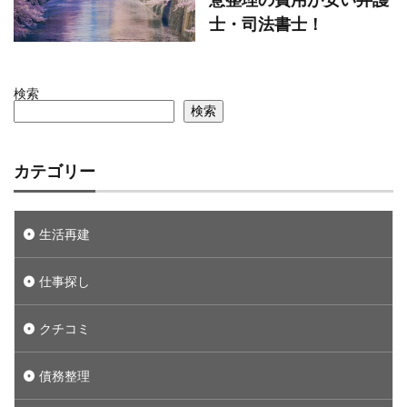
士・司法書士！
検索
検索
カテゴリー
生活再建
仕事探し
クチコミ
債務整理