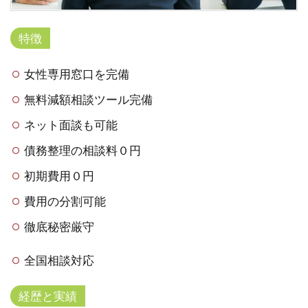
特徴
女性専用窓口を完備
無料減額相談ツール完備
ネット面談も可能
債務整理の相談料０円
初期費用０円
費用の分割可能
徹底秘密厳守
全国相談対応
経歴と実績