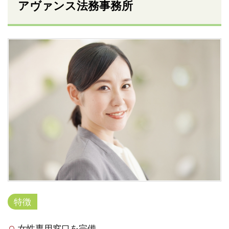
アヴァンス法務事務所
特徴
女性専用窓口を完備