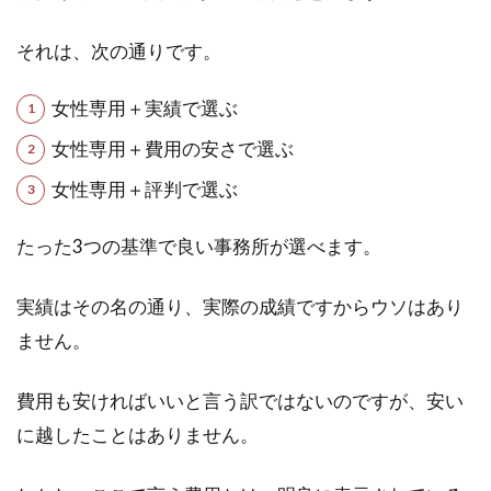
それは、次の通りです。
女性専用＋実績で選ぶ
女性専用＋費用の安さで選ぶ
女性専用＋評判で選ぶ
たった3つの基準で良い事務所が選べます。
実績はその名の通り、実際の成績ですからウソはあり
ません。
費用も安ければいいと言う訳ではないのですが、安い
に越したことはありません。