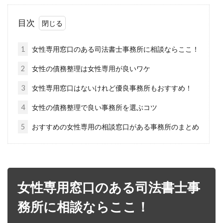
目次
1
女性専用窓口のある司法書士事務所に相談ならここ！
2
女性の債務整理は女性専用が良いワケ
3
女性専用窓口はないけれど優良事務所もおすすめ！
4
女性の債務整理で良い事務所を選ぶコツ
5
おすすめの女性専用の相談窓口がある事務所のまとめ
女性専用窓口のある司法書士事
務所に相談ならここ！