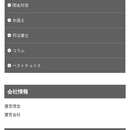
闇金対策
弁護士
司法書士
コラム
ベストチョイス
会社情報
運営理念
運営会社