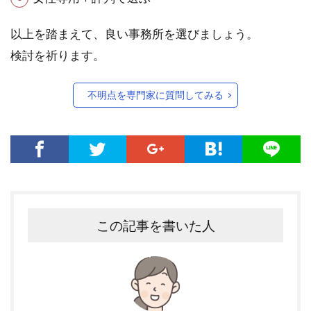
以上を踏まえて、良い事務所を選びましょう。
検討を祈ります。
不明点を専門家に質問してみる
この記事を書いた人