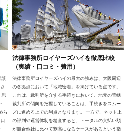
法律事務所ロイヤーズハイを徹底比較
（実績・口コミ・費用）
相談
法律事務所ロイヤーズハイの最大の強みは、大阪周辺
ちさ
の各拠点において「地域密着」を掲げている点です。
、思
これは、裁判所を介する手続きにおいて、地元の管轄
・
裁判所の傾向を把握していることは、手続きをスムー
めら
ズに進める上での利点となります。 一方で、ネット上
樋口
の評判や運営体制を精査すると、トータルの支払い額
所
が競合他社に比べて割高になるケースがあるという指