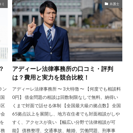
コミ
弁護士
？
アディーレ法律事務所の口コミ・評判
は？費用と実力を競合比較！
ラン
アディーレ法律事務所 〜 3大特徴 〜 【何度でも相談料
全国
0円】 借金問題の相談は回数制限なしで無料。納得い
谷区
くまで対面で話せる体制 【全国最大級の拠点数】 全国
士会
65拠点以上を展開し、地方在住者でも対面相談がしや
を
すく、アクセスが良い 【幅広い分野で法律相談が可
事務
能】 債務整理、交通事故、離婚、労働問題、刑事事