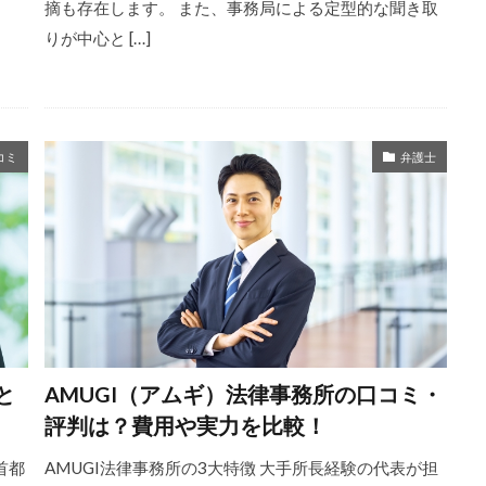
摘も存在します。 また、事務局による定型的な聞き取
りが中心と […]
コミ
弁護士
と
AMUGI（アムギ）法律事務所の口コミ・
評判は？費用や実力を比較！
首都
AMUGI法律事務所の3大特徴 大手所長経験の代表が担