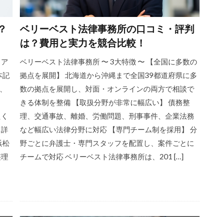
？
ベリーベスト法律事務所の口コミ・評判
は？費用と実力を競合比較！
 ア
ベリーベスト法律事務所 〜 3大特徴 〜 【全国に多数の
本記
拠点を展開】 北海道から沖縄まで全国39都道府県に多
、
数の拠点を展開し、対面・オンラインの両方で相談で
きる体制を整備 【取扱分野が非常に幅広い】 債務整
たく
理、交通事故、離婚、労働問題、刑事事件、企業法務
、詳
など幅広い法律分野に対応 【専門チーム制を採用】 分
浜松
野ごとに弁護士・専門スタッフを配置し、案件ごとに
整理
チームで対応 ベリーベスト法律事務所は、201 […]