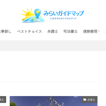
仕事探し
ベストチョイス
弁護士
司法書士
債務整理
任意整理
個人再生
自己破産
護士
弁護士