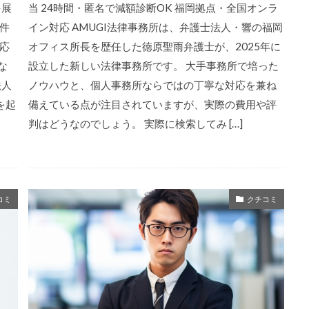
を展
当 24時間・匿名で減額診断OK 福岡拠点・全国オンラ
万件
イン対応 AMUGI法律事務所は、弁護士法人・響の福岡
応
オフィス所長を歴任した徳原聖雨弁護士が、2025年に
な
設立した新しい法律事務所です。 大手事務所で培った
法人
ノウハウと、個人事務所ならではの丁寧な対応を兼ね
を起
備えている点が注目されていますが、実際の費用や評
判はどうなのでしょう。 実際に検索してみ […]
コミ
クチコミ