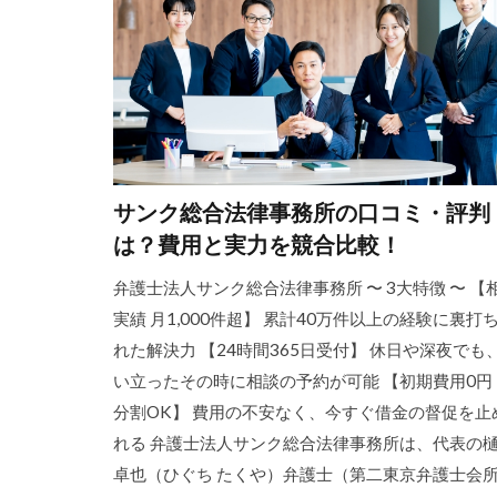
サンク総合法律事務所の口コミ・評判
は？費用と実力を競合比較！
弁護士法人サンク総合法律事務所 〜 3大特徴 〜 【
実績 月1,000件超】 累計40万件以上の経験に裏打
れた解決力 【24時間365日受付】 休日や深夜でも
い立ったその時に相談の予約が可能 【初期費用0円
分割OK】 費用の不安なく、今すぐ借金の督促を止
れる 弁護士法人サンク総合法律事務所は、代表の
卓也（ひぐち たくや）弁護士（第二東京弁護士会