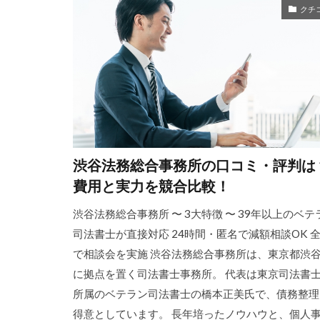
クチ
渋谷法務総合事務所の口コミ・評判は
費用と実力を競合比較！
渋谷法務総合事務所 〜 3大特徴 〜 39年以上のベテ
司法書士が直接対応 24時間・匿名で減額相談OK 
で相談会を実施 渋谷法務総合事務所は、東京都渋
に拠点を置く司法書士事務所。 代表は東京司法書
所属のベテラン司法書士の橋本正美氏で、債務整理
得意としています。 長年培ったノウハウと、個人