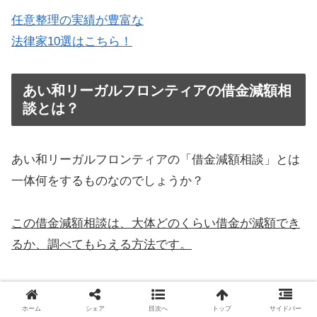
任意整理の実績が豊富な
法律家10選はこちら！
あい和リーガルフロンティアの借金減額相
談とは？
あい和リーガルフロンティアの「借金減額相談」とは
一体何をするものなのでしょうか？
この借金減額相談は、大体どのくらい借金が減額でき
るか、調べてもらえる方法です。
あい和リーガルフロンティアの借金減額相談は、
無料
で利用することができます。
ホーム
シェア
目次へ
トップ
サイドバー