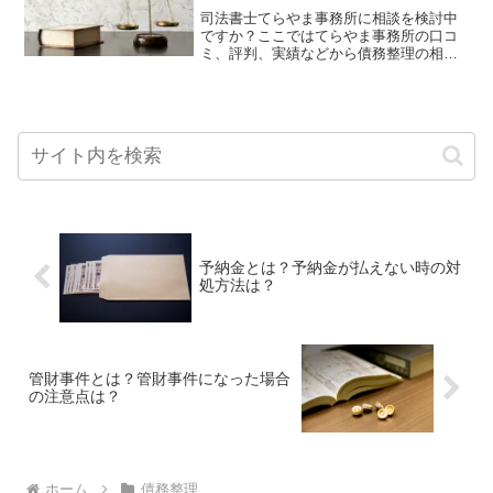
司法書士てらやま事務所に相談を検討中
ですか？ここではてらやま事務所の口コ
ミ、評判、実績などから債務整理の相談
先に適している事務所であるかを調べた
結果を知ることができます。
予納金とは？予納金が払えない時の対
処方法は？
管財事件とは？管財事件になった場合
の注意点は？
ホーム
債務整理