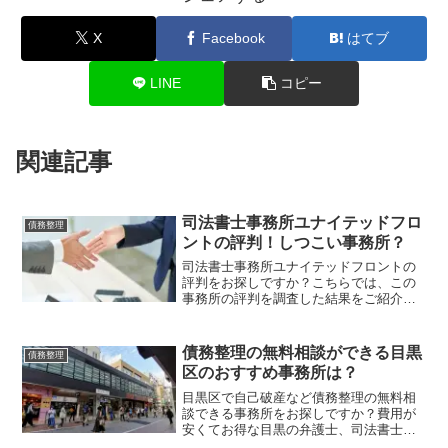
X
Facebook
はてブ
LINE
コピー
関連記事
司法書士事務所ユナイテッドフロ
債務整理
ントの評判！しつこい事務所？
司法書士事務所ユナイテッドフロントの
評判をお探しですか？こちらでは、この
事務所の評判を調査した結果をご紹介し
ています。債務整理を検討している方に
役立つ情報満載です。
債務整理の無料相談ができる目黒
債務整理
区のおすすめ事務所は？
目黒区で自己破産など債務整理の無料相
談できる事務所をお探しですか？費用が
安くてお得な目黒の弁護士、司法書士を
探しましょう！