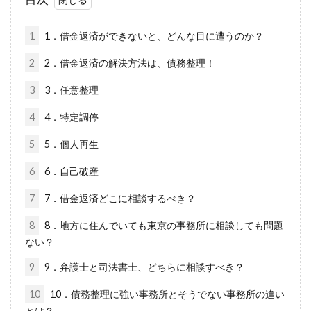
1
1．借金返済ができないと、どんな目に遭うのか？
2
2．借金返済の解決方法は、債務整理！
3
3．任意整理
4
4．特定調停
5
5．個人再生
6
6．自己破産
7
7．借金返済どこに相談するべき？
8
8．地方に住んでいても東京の事務所に相談しても問題
ない？
9
9．弁護士と司法書士、どちらに相談すべき？
10
10．債務整理に強い事務所とそうでない事務所の違い
とは？