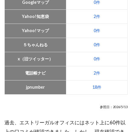
Googleマップ
0件
Yahoo!知恵袋
2件
Yahoo!マップ
0件
５ちゃんねる
0件
x（旧ツイッター）
0件
電話帳ナビ
2件
jpnumber
18件
参照日：2026/5/13
過去、エストリーガルオフィスにはネット上に60件以
上の口コミが確認できました。しかし、現在確認でき