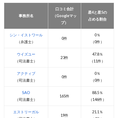
口コミ合計
星4と星5の
事務所名
（Googleマッ
占める割合
プ）
シン・イストワール
0％
0件
（弁護士）
（0件）
ウイズユー
47.8％
23件
（司法書士）
（11件）
アクティブ
0％
0件
（司法書士）
（0件）
SAO
88.5％
165件
（司法書士）
（146件）
エストリーガル
21.1％
19件