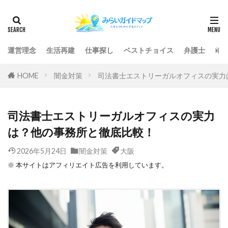
運営理念
生活再建
仕事探し
ベストチョイス
弁護士
司
HOME
闇金対策
司法書士エストリーガルオフィスの実力
司法書士エストリーガルオフィスの実力
は？他の事務所と徹底比較！
2026年5月24日
闇金対策
大阪
※ 本サイトはアフィリエイト広告を利用しています。