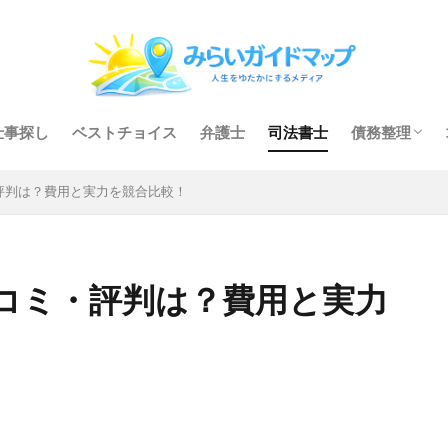
仕事探し
ベストチョイス
弁護士
司法書士
債務整理
任意整理
個人再生
自己破産
評判は？費用と実力を競合比較！
コミ・評判は？費用と実力