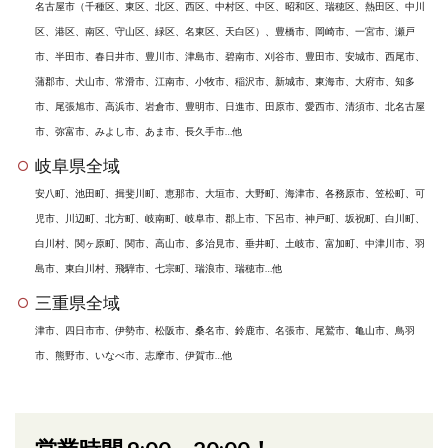
名古屋市（千種区、東区、北区、西区、中村区、中区、昭和区、瑞穂区、熱田区、中川
区、港区、南区、守山区、緑区、名東区、天白区）、豊橋市、岡崎市、一宮市、瀬戸
市、半田市、春日井市、豊川市、津島市、碧南市、刈谷市、豊田市、安城市、西尾市、
蒲郡市、犬山市、常滑市、江南市、小牧市、稲沢市、新城市、東海市、大府市、知多
市、尾張旭市、高浜市、岩倉市、豊明市、日進市、田原市、愛西市、清須市、北名古屋
市、弥富市、みよし市、あま市、長久手市…他
岐阜県全域
安八町、池田町、揖斐川町、恵那市、大垣市、大野町、海津市、各務原市、笠松町、可
児市、川辺町、北方町、岐南町、岐阜市、郡上市、下呂市、神戸町、坂祝町、白川町、
白川村、関ヶ原町、関市、高山市、多治見市、垂井町、土岐市、富加町、中津川市、羽
島市、東白川村、飛騨市、七宗町、瑞浪市、瑞穂市…他
三重県全域
津市、四日市市、伊勢市、松阪市、桑名市、鈴鹿市、名張市、尾鷲市、亀山市、鳥羽
市、熊野市、いなべ市、志摩市、伊賀市…他