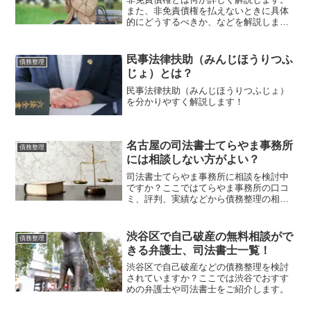
また、非免責債権を払えないときに具体
的にどうするべきか、などを解説しま
す。
民事法律扶助（みんじほうりつふ
債務整理
じょ）とは？
民事法律扶助（みんじほうりつふじょ）
を分かりやすく解説します！
名古屋の司法書士てらやま事務所
債務整理
には相談しない方がよい？
司法書士てらやま事務所に相談を検討中
ですか？ここではてらやま事務所の口コ
ミ、評判、実績などから債務整理の相談
先に適している事務所であるかを調べた
結果を知ることができます。
渋谷区で自己破産の無料相談がで
債務整理
きる弁護士、司法書士一覧！
渋谷区で自己破産などの債務整理を検討
されていますか？ここでは渋谷でおすす
めの弁護士や司法書士をご紹介します。