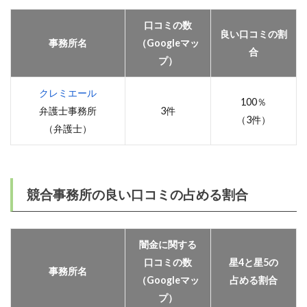
口コミの数
良い口コミの割
事務所名
（Googleマッ
合
プ）
クレミエール
100％
弁護士事務所
3件
（3件）
（弁護士）
競合事務所の良い口コミの占める割合
闇金に関する
口コミの数
星4と星5の
事務所名
（Googleマッ
占める割合
プ）