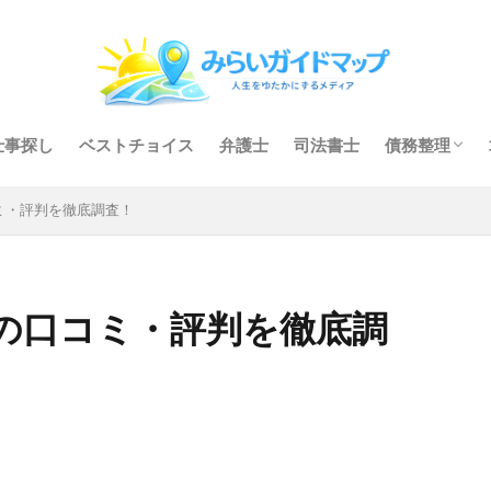
仕事探し
ベストチョイス
弁護士
司法書士
債務整理
任意整理
個人再生
自己破産
ミ・評判を徹底調査！
の口コミ・評判を徹底調