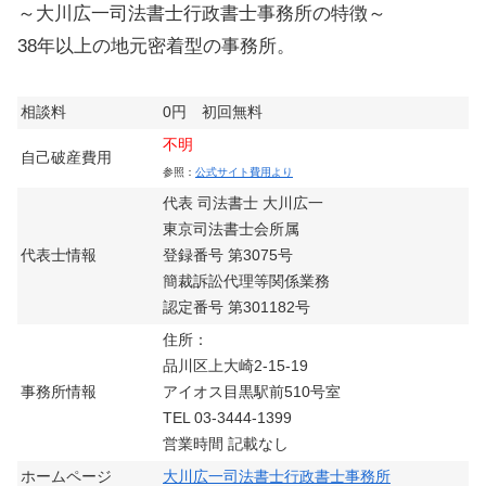
～大川広一司法書士行政書士事務所の特徴～
38年以上の地元密着型の事務所。
相談料
0円 初回無料
不明
自己破産費用
参照：
公式サイト費用より
代表 司法書士 大川広一
東京司法書士会所属
代表士情報
登録番号 第3075号
簡裁訴訟代理等関係業務
認定番号 第301182号
住所：
品川区上大崎2-15-19
事務所情報
アイオス目黒駅前510号室
TEL 03-3444-1399
営業時間 記載なし
ホームページ
大川広一司法書士行政書士事務所