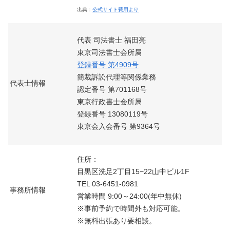
出典：
公式サイト費用より
代表 司法書士 福田亮
東京司法書士会所属
登録番号 第4909号
簡裁訴訟代理等関係業務
代表士情報
認定番号 第701168号
東京行政書士会所属
登録番号 13080119号
東京会入会番号 第9364号
住所：
目黒区洗足2丁目15−22山中ビル1F
TEL 03-6451-0981
事務所情報
営業時間 9:00～24:00(年中無休)
※事前予約で時間外も対応可能。
※無料出張あり要相談。