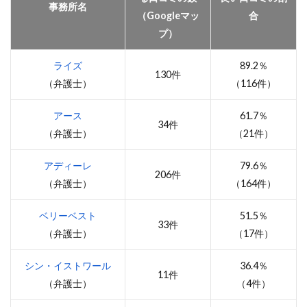
事務所名
（Googleマッ
合
プ）
ライズ
89.2％
130件
（弁護士）
（116件）
アース
61.7％
34件
（弁護士）
（21件）
アディーレ
79.6％
206件
（弁護士）
（164件）
ベリーベスト
51.5％
33件
（弁護士）
（17件）
シン・イストワール
36.4％
11件
（弁護士）
（4件）