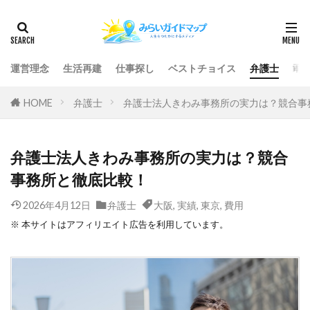
運営理念
生活再建
仕事探し
ベストチョイス
弁護士
司
HOME
弁護士
弁護士法人きわみ事務所の実力は？競合事
弁護士法人きわみ事務所の実力は？競合
事務所と徹底比較！
2026年4月12日
弁護士
大阪
,
実績
,
東京
,
費用
※ 本サイトはアフィリエイト広告を利用しています。