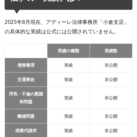
2025年8月現在、アディーレ法律事務所「小倉支店」
の具体的な実績は公式には公開されていません。
実績の種類
実績数
債務整理
実績
非公開
交通事故
実績
非公開
浮気・不倫の慰謝
実績
非公開
料問題
離婚問題
実績
非公開
残業代請求
実績
非公開