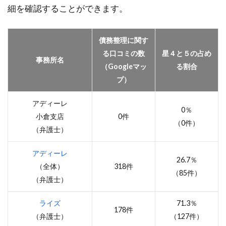
細を確認することができます。
債務整理に関す
る口コミの数
星４と５の占め
事務所名
（Googleマッ
る割合
プ）
アディーレ
0％
小倉支店
0件
（0件）
（弁護士）
アディーレ
26.7％
（全体）
318件
（85件）
（弁護士）
ライズ
71.3％
178件
（弁護士）
（127件）