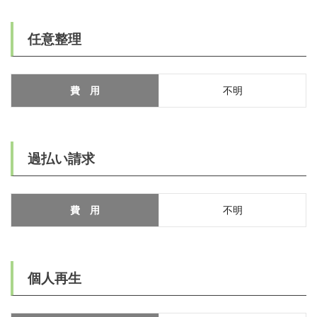
任意整理
費 用
不明
過払い請求
費 用
不明
個人再生