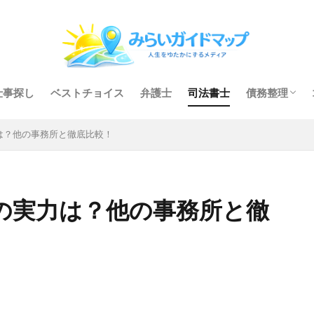
仕事探し
ベストチョイス
弁護士
司法書士
債務整理
任意整理
個人再生
自己破産
は？他の事務所と徹底比較！
の実力は？他の事務所と徹