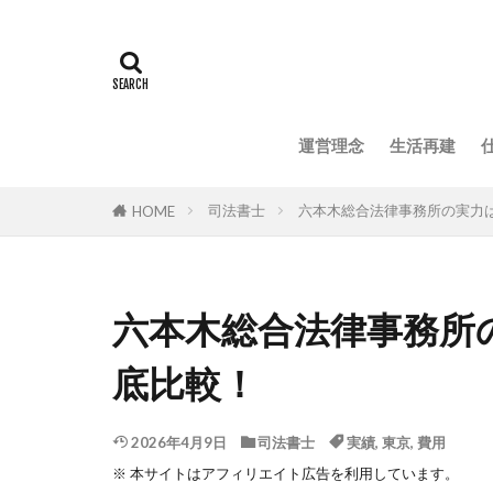
運営理念
生活再建
司法書士
六本木総合法律事務所の実力
HOME
六本木総合法律事務所
底比較！
2026年4月9日
司法書士
実績
,
東京
,
費用
※ 本サイトはアフィリエイト広告を利用しています。