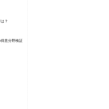
野は？
の得意分野検証
！