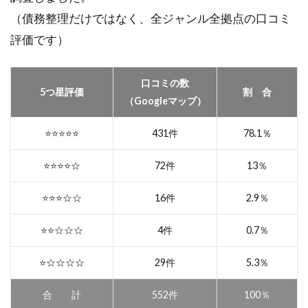
（債務整理だけではなく、全ジャンル全拠点の口コミ
評価です）
口コミの数
5つ星評価
割 合
（Googleマップ）
⭐️⭐️⭐️⭐️⭐️
431件
78.1％
⭐️⭐️⭐️⭐️☆
72件
13％
⭐️⭐️⭐️☆☆
16件
2.9％
⭐️⭐️☆☆☆
4件
0.7％
⭐️☆☆☆☆
29件
5.3％
合 計
552件
100％