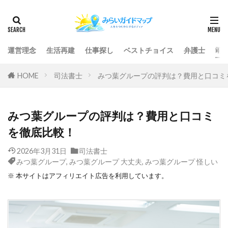
運営理念
生活再建
仕事探し
ベストチョイス
弁護士
司
HOME
司法書士
みつ葉グループの評判は？費用と口コミ
みつ葉グループの評判は？費用と口コミ
を徹底比較！
2026年3月31日
司法書士
みつ葉グループ
,
みつ葉グループ 大丈夫
,
みつ葉グループ 怪しい
※ 本サイトはアフィリエイト広告を利用しています。