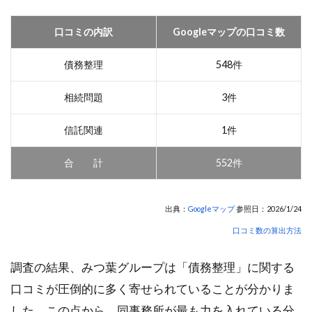
口コミの内訳
Googleマップの口コミ数
債務整理
548件
相続問題
3件
信託関連
1件
合 計
552件
出典：
Googleマップ
参照日：2026/1/24
口コミ数の算出方法
調査の結果、みつ葉グループは「債務整理」に関する
口コミが圧倒的に多く寄せられていることが分かりま
した。この点から、同事務所が最も力を入れている分