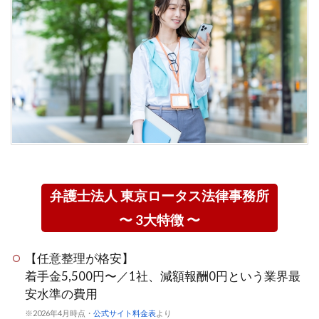
弁護士法人 東京ロータス法律事務所
〜 3大特徴 〜
【任意整理が格安】
着手金5,500円〜／1社、減額報酬0円という業界最
安水準の費用
※2026年4月時点・
公式サイト料金表
より