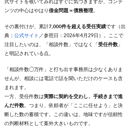
式サイトを覗いてみればすぐに気づきますが、コンテ
ンツの中心はやはり
借金問題＝債務整理
。
その裏付けが、累計
7,000件を超える受任実績
です（出
典：
公式サイト
／参照日：2026年4月29日）。ここで
注目したいのは、「相談件数」ではなく「
受任件数
」
と明記されている点。
「相談件数◯万件」と打ち出す事務所は少なくありま
せんが、相談には電話で話を聞いただけのケースも含
まれます。
一方、受任件数は
実際に契約を交わし、手続きまで進
んだ件数
。つまり、依頼者が「ここに任せよう」と決
断した数の蓄積です。この違いは、地味ですが信頼性
の判断材料として案外大きいものです。