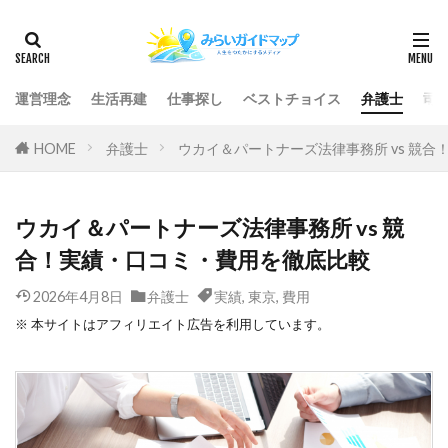
運営理念
生活再建
仕事探し
ベストチョイス
弁護士
司
HOME
弁護士
ウカイ＆パートナーズ法律事務所 vs 競
ウカイ＆パートナーズ法律事務所 vs 競
合！実績・口コミ・費用を徹底比較
2026年4月8日
弁護士
実績
,
東京
,
費用
※ 本サイトはアフィリエイト広告を利用しています。